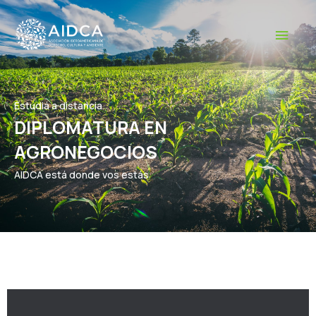
Ir
ME
al
PRI
contenido
Estudiá a distancia
DIPLOMATURA EN
AGRONEGOCIOS
AIDCA está donde vos estás