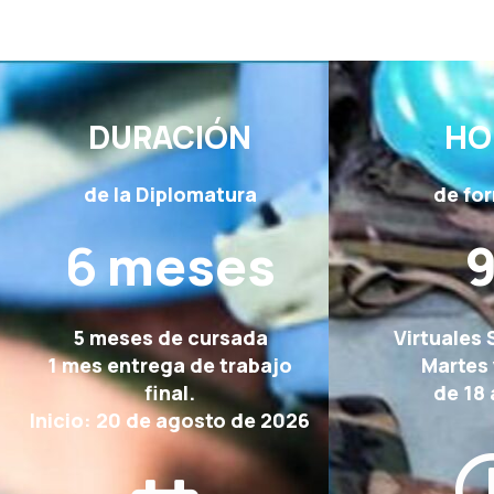
DURACIÓN
HO
de la Diplomatura
de fo
6
meses
5 meses de cursada
Virtuales 
1 mes entrega de trabajo
Martes 
final.
de 18 
Inicio: 20 de agosto de 2026