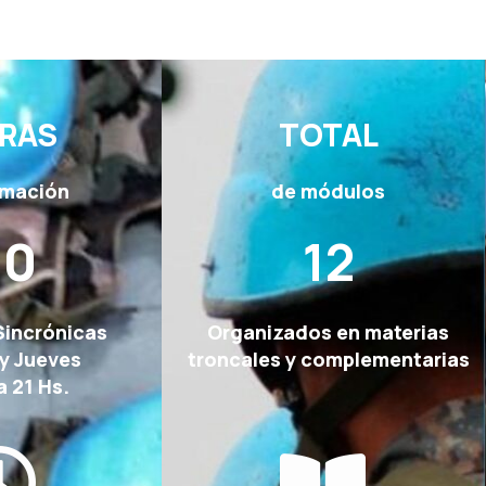
RAS
TOTAL
rmación
de módulos
90
12
Sincrónicas
Organizados en materias
y Jueves
troncales y complementarias
a 21 Hs.