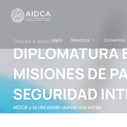
Ir
al
contenido
Inicio
Nosotros
Convenios
Estudiá a distancia
DIPLOMATURA 
MISIONES DE PA
SEGURIDAD IN
AIDCA y la UM están donde vos estás