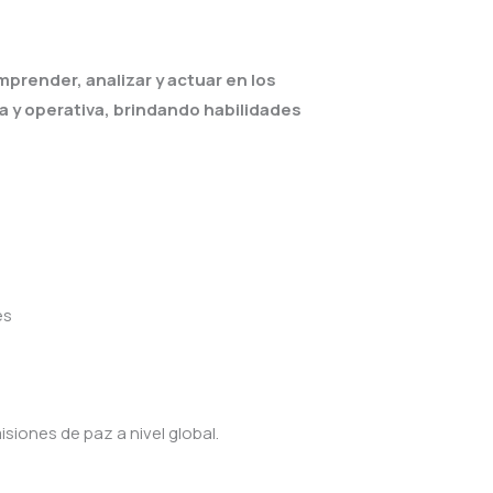
prender, analizar y actuar en los
a y operativa, brindando habilidades
es
z
siones de paz a nivel global.