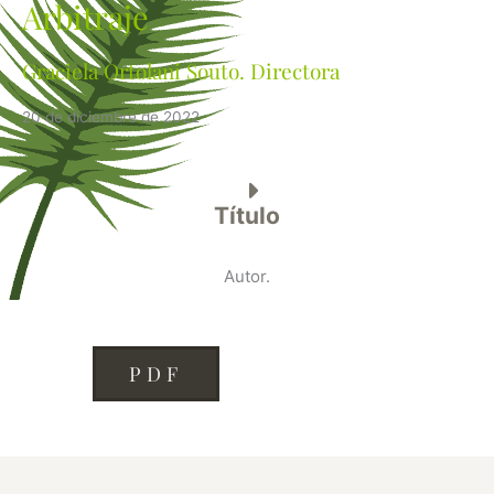
Arbitraje
Graciela Ortolani Souto. Directora
20 de diciembre de 2022
Título
Autor.
PDF