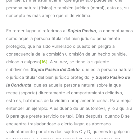
punible. Es menester aclarar que agraviado puede ser una
persona natural (física) o también jurídica (moral), esto es, su
concepto es más amplio que el de víctima.
En tercer lugar, al referirnos al
Sujeto Pasivo
, lo conceptuamos
como aquella persona titular del bien jurídico penalmente
protegido, que ha sido vulnerado o puesto en peligro a
consecuencia de la comisión u omisión de un hecho punible,
doloso o culposo
[16]
. A su vez, se tiene la siguiente
subdivisión:
Sujeto Pasivo del Delito
, que es la persona natural
o jurídica titular del bien jurídico protegido; y
Sujeto Pasivo de
la Conducta
, que es aquella persona natural sobre la que
recae (soporta) directamente el comportamiento delictivo,
esto es, hablamos de la víctima propiamente dicha. Para mejor
entender un ejemplo: A es dueño de un automóvil, y lo alquila a
B para que preste servicio de taxi. Días después, cuando B se
encuentra trasladándose a cierto lugar, es abordado
violentamente por otros dos sujetos C y D, quienes lo golpean