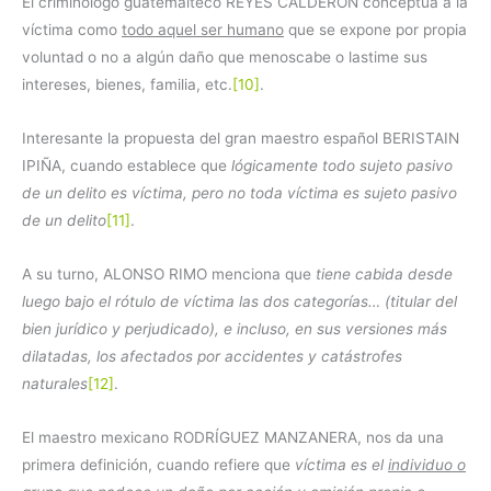
El criminólogo guatemalteco REYES CALDERÓN conceptúa a la
víctima como
todo aquel ser humano
que se expone por propia
voluntad o no a algún daño que menoscabe o lastime sus
intereses, bienes, familia, etc.
[10]
.
Interesante la propuesta del gran maestro español BERISTAIN
IPIÑA, cuando establece que
lógicamente todo sujeto pasivo
de un delito es víctima, pero no toda víctima es sujeto pasivo
de un delito
[11]
.
A su turno, ALONSO RIMO menciona que
tiene cabida desde
luego bajo el rótulo de víctima las dos categorías… (titular del
bien jurídico y perjudicado), e incluso, en sus versiones más
dilatadas, los afectados por accidentes y catástrofes
naturales
[12]
.
El maestro mexicano RODRÍGUEZ MANZANERA, nos da una
primera definición, cuando refiere que
víctima es el
individuo o