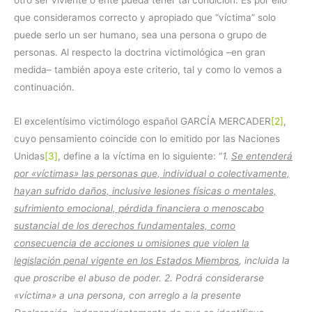
otro ser viviente o ente pueda tener tal condición. Es por ello
que consideramos correcto y apropiado que “víctima” solo
puede serlo un ser humano, sea una persona o grupo de
personas. Al respecto la doctrina victimológica –en gran
medida– también apoya este criterio, tal y como lo vemos a
continuación.
El excelentísimo victimólogo español GARCÍA MERCADER
[2]
,
cuyo pensamiento coincide con lo emitido por las Naciones
Unidas
[3]
, define a la víctima en lo siguiente: “
1.
Se entenderá
por «víctimas» las personas que, individual o colectivamente,
hayan sufrido daños, inclusive lesiones físicas o mentales,
sufrimiento emocional, pérdida financiera o menoscabo
sustancial de los derechos fundamentales, como
consecuencia de acciones u omisiones que violen la
legislación penal vigente en los Estados Miembros
, incluida la
que proscribe el abuso de poder. 2. Podrá considerarse
«víctima» a una persona, con arreglo a la presente