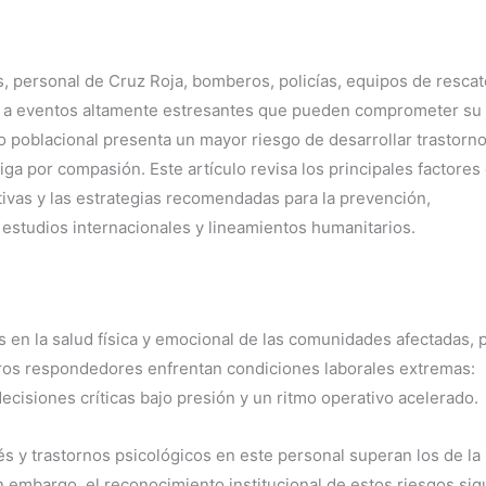
, personal de Cruz Roja, bomberos, policías, equipos de rescat
e a eventos altamente estresantes que pueden comprometer su
upo poblacional presenta un mayor riesgo de desarrollar trastorn
iga por compasión. Este artículo revisa los principales factores
tivas y las estrategias recomendadas para la prevención,
estudios internacionales y lineamientos humanitarios.
 en la salud física y emocional de las comunidades afectadas, 
eros respondedores enfrentan condiciones laborales extremas:
decisiones críticas bajo presión y un ritmo operativo acelerado.
s y trastornos psicológicos en este personal superan los de la
Sin embargo, el reconocimiento institucional de estos riesgos si