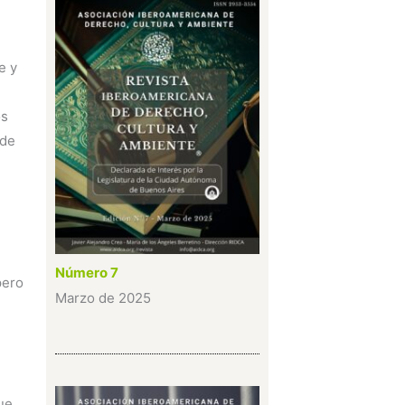
e y
os
 de
Número 7
pero
Marzo de 2025
gue