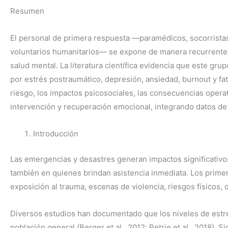
Resumen
El personal de primera respuesta —paramédicos, socorristas
voluntarios humanitarios— se expone de manera recurrent
salud mental. La literatura científica evidencia que este gr
por estrés postraumático, depresión, ansiedad, burnout y fat
riesgo, los impactos psicosociales, las consecuencias opera
intervención y recuperación emocional, integrando datos de 
Introducción
Las emergencias y desastres generan impactos significativos
también en quienes brindan asistencia inmediata. Los prim
exposición al trauma, escenas de violencia, riesgos físicos, 
Diversos estudios han documentado que los niveles de estré
población general (Berger et al., 2012; Petrie et al., 2018). 