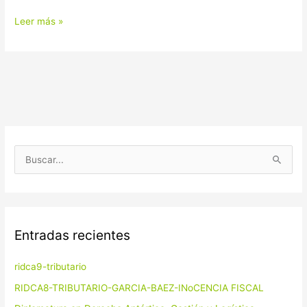
Leer más »
B
u
s
c
Entradas recientes
a
r
ridca9-tributario
p
RIDCA8-TRIBUTARIO-GARCIA-BAEZ-INoCENCIA FISCAL
o