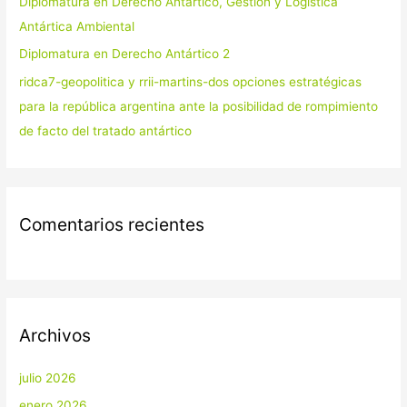
Diplomatura en Derecho Antártico, Gestión y Logística
r
Antártica Ambiental
:
Diplomatura en Derecho Antártico 2
ridca7-geopolitica y rrii-martins-dos opciones estratégicas
para la república argentina ante la posibilidad de rompimiento
de facto del tratado antártico
Comentarios recientes
Archivos
julio 2026
enero 2026