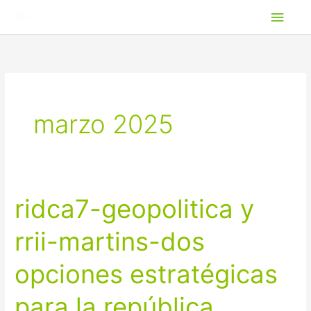
Ir
ME
al
PRI
contenido
marzo 2025
ridca7-geopolitica y
ridca7-
geopolitica
rrii-martins-dos
y
rrii-
opciones estratégicas
martins-
dos
para la república
opciones