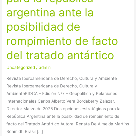
estratégicas
argentina ante la
para
la
posibilidad de
república
argentina
rompimiento de facto
ante
la
del tratado antártico
posibilidad
de
Uncategorized
/
admin
rompimiento
Revista Iberoamericana de Derecho, Cultura y Ambiente
de
Revista Iberoamericana de Derecho, Cultura y
facto
AmbienteRIDCA – Edición Nº7 – Geopolítica y Relaciones
del
Internacionales Carlos Alberto Vera Bordaberry Zalazar.
tratado
Director Marzo de 2025 Dos opciones estratégicas para la
antártico
República Argentina ante la posibilidad de rompimiento de
facto del Tratado Antártico Autora. Renata De Almeida Martins
Schmidt. Brasil […]