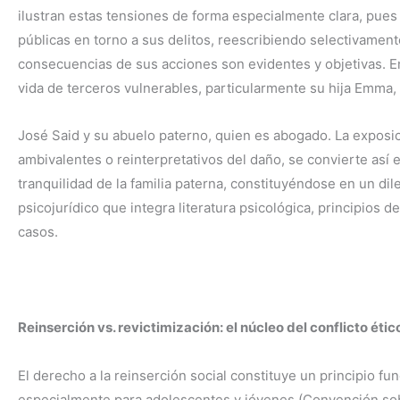
ilustran estas tensiones de forma especialmente clara, pues 
públicas en torno a sus delitos, reescribiendo selectivame
consecuencias de sus acciones son evidentes y objetivas. En
vida de terceros vulnerables, particularmente su hija Emma, 
José Said y su abuelo paterno, quien es abogado. La exposi
ambivalentes o reinterpretativos del daño, se convierte así e
tranquilidad de la familia paterna, constituyéndose en un di
psicojurídico que integra literatura psicológica, principios
casos.
Reinserción vs. revictimización: el núcleo del conflicto étic
El derecho a la reinserción social constituye un principio 
especialmente para adolescentes y jóvenes (Convención sob