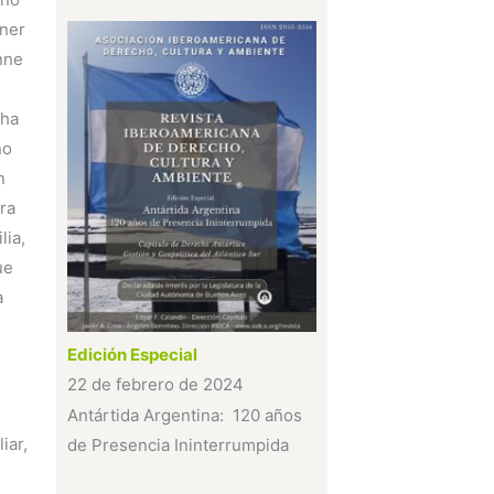
ener
anne
 ha
ño
n
ra
lia,
ue
a
Edición Especial
22 de febrero de 2024
Antártida Argentina: 120 años
iar,
de Presencia Ininterrumpida