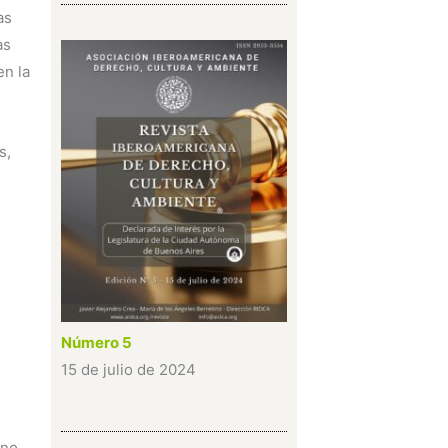
as
as
en la
s,
Número 5
15 de julio de 2024
 no