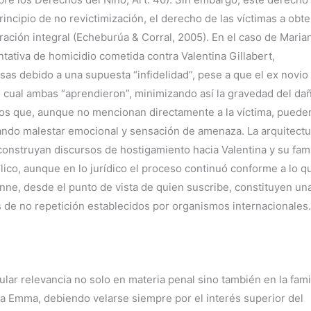
incipio de no revictimización, el derecho de las víctimas a obt
paración integral (Echeburúa & Corral, 2005). En el caso de Mari
entativa de homicidio cometida contra Valentina Gillabert,
s debido a una supuesta “infidelidad”, pese a que el ex novio
 cual ambas “aprendieron”, minimizando así la gravedad del da
os que, aunque no mencionan directamente a la víctima, puede
ando malestar emocional y sensación de amenaza. La arquitectu
construyan discursos de hostigamiento hacia Valentina y su fami
lico, aunque en lo jurídico el proceso continuó conforme a lo q
nne, desde el punto de vista de quien suscribe, constituyen un
 de no repetición establecidos por organismos internacionales.
ular relevancia no solo en materia penal sino también en la famil
ña Emma, debiendo velarse siempre por el interés superior del