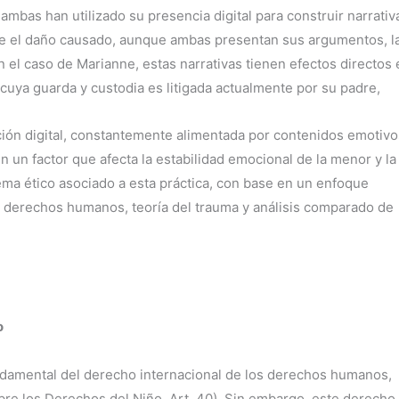
ambas han utilizado su presencia digital para construir narrativ
nte el daño causado, aunque ambas presentan sus argumentos, l
 el caso de Marianne, estas narrativas tienen efectos directos 
cuya guarda y custodia es litigada actualmente por su padre,
ción digital, constantemente alimentada por contenidos emotivo
n un factor que afecta la estabilidad emocional de la menor y la
lema ético asociado a esta práctica, con base en un enfoque
 de derechos humanos, teoría del trauma y análisis comparado de
o
fundamental del derecho internacional de los derechos humanos,
re los Derechos del Niño, Art. 40). Sin embargo, este derecho