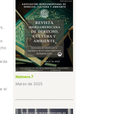
s,
y
os
echo
arda
Número 7
Marzo de 2025
r el