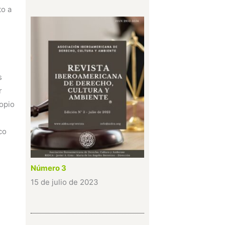
to a
s
r
ropio
co
Número 3
15 de julio de 2023