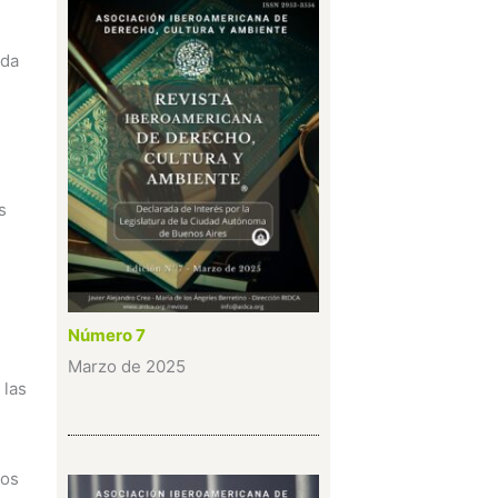
oda
s
Número 7
Marzo de 2025
 las
tos