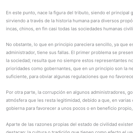
En este punto, nace la figura del tributo, siendo el principa
sirviendo a través de la historia humana para diversos propó
incas, chinos, en fin casi todas las sociedades humanas civil
No obstante, lo que en principio pareciera sencillo, ya que 
administrador, tiene sus fallas. El primer problema se prese
la sociedad; resulta que no siempre estos representantes no
prioridades como gobernantes, que en un principio son la ne
suficiente, para obviar algunas regulaciones que no favorece
Por otra parte, la corrupción en algunos administradores, g
atmósfera que les resta legitimidad, debido a que, en varias
gobierna para favorecer a unos pocos o en beneficio propio
Aparte de las razones propias del estado de civilidad exist
destacan: la cultura o tradición que tienen como efecto el u