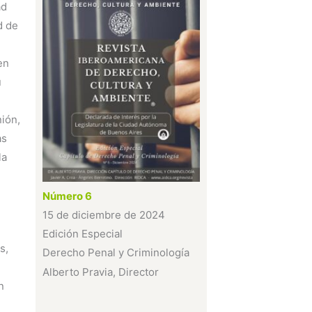
ad
d de
en
u
nión,
as
la
Número 6
15 de diciembre de 2024
Edición Especial
s,
Derecho Penal y Criminología
Alberto Pravia, Director
n