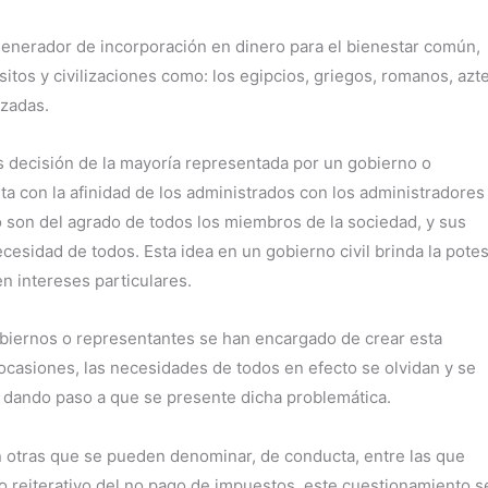
l generador de incorporación en dinero para el bienestar común,
sitos y civilizaciones como: los egipcios, griegos, romanos, azt
izadas.
es decisión de la mayoría representada por un gobierno o
nta con la afinidad de los administrados con los administradores
 son del agrado de todos los miembros de la sociedad, y sus
cesidad de todos. Esta idea en un gobierno civil brinda la pote
n intereses particulares.
obiernos o representantes se han encargado de crear esta
 ocasiones, las necesidades de todos en efecto se olvidan y se
, dando paso a que se presente dicha problemática.
en otras que se pueden denominar, de conducta, entre las que
so reiterativo del no pago de impuestos, este cuestionamiento s