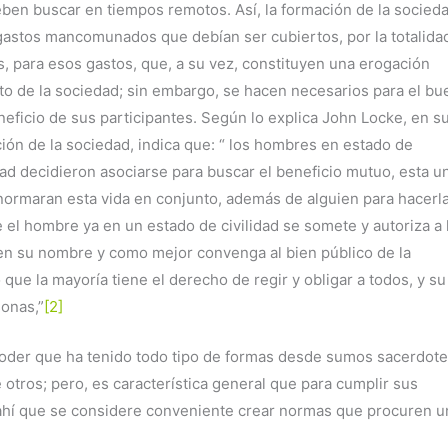
deben buscar en tiempos remotos. Así, la formación de la socied
a gastos mancomunados que debían ser cubiertos, por la totalida
s, para esos gastos, que, a su vez, constituyen una erogación
nto de la sociedad; sin embargo, se hacen necesarios para el bu
eficio de sus participantes. Según lo explica John Locke, en s
ación de la sociedad, indica que: “ los hombres en estado de
dad decidieron asociarse para buscar el beneficio mutuo, esta u
normaran esta vida en conjunto, además de alguien para hacerl
 el hombre ya en un estado de civilidad se somete y autoriza a 
 en su nombre y como mejor convenga al bien público de la
 que la mayoría tiene el derecho de regir y obligar a todos, y su
onas,”
[2]
poder que ha tenido todo tipo de formas desde sumos sacerdote
otros; pero, es característica general que para cumplir sus
 ahí que se considere conveniente crear normas que procuren u