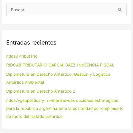
B
u
s
c
Entradas recientes
a
r
ridca9-tributario
p
RIDCA8-TRIBUTARIO-GARCIA-BAEZ-INoCENCIA FISCAL
o
Diplomatura en Derecho Antártico, Gestión y Logística
r
Antártica Ambiental
:
Diplomatura en Derecho Antártico 2
ridca7-geopolitica y rrii-martins-dos opciones estratégicas
para la república argentina ante la posibilidad de rompimiento
de facto del tratado antártico