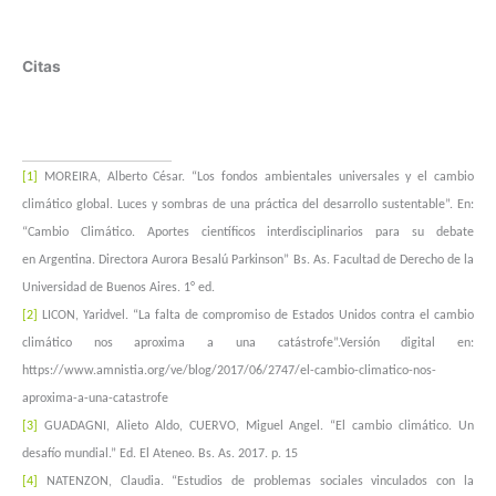
Citas
[1]
MOREIRA, Alberto César. “Los fondos ambientales universales y el cambio
climático global. Luces y sombras de una
práctica del desarrollo sustentable”. En:
“Cambio Climático. Aportes científicos interdisciplinarios para su debate
en
Argentina. Directora Aurora Besalú Parkinson” Bs. As. Facultad de Derecho de la
Universidad de Buenos Aires. 1° ed.
[2]
LICON, Yaridvel. “La falta de compromiso de Estados Unidos contra el cambio
climático nos aproxima a una catástrofe”.Versión digital en:
https://www.amnistia.org/ve/blog/2017/06/2747/el-cambio-climatico-nos-
aproxima-a-una-
catastrofe
[3]
GUADAGNI, Alieto Aldo, CUERVO, Miguel Angel. “El cambio climático. Un
desafío mundial.” Ed. El Ateneo. Bs. As.
2017. p. 15
[4]
NATENZON, Claudia. “Estudios de problemas sociales vinculados con la