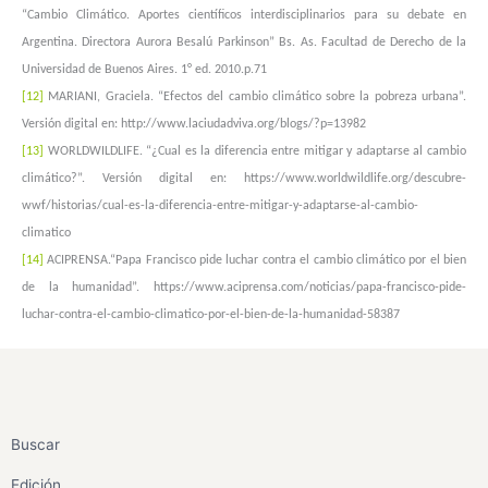
“Cambio Climático. Aportes científicos interdisciplinarios para su debate en
Argentina.
Directora Aurora Besalú Parkinson” Bs. As. Facultad de Derecho de la
Universidad de Buenos Aires. 1° ed. 2010.p.71
[12]
MARIANI, Graciela. “Efectos del cambio climático sobre la pobreza urbana”.
Versión digital en:
http://www.laciudadviva.org/blogs/?p=13982
[13]
WORLDWILDLIFE. “¿Cual es la diferencia entre mitigar y adaptarse al cambio
climático?”.
Versión digital en: https://www.worldwildlife.org/descubre-
wwf/historias/cual-es-la-
diferencia-entre-mitigar-y-adaptarse-al-cambio-
climatico
[14]
ACIPRENSA.“Papa Francisco pide luchar contra el cambio climático por el bien
de la humanidad”.
https://www.aciprensa.com/noticias/papa-francisco-pide-
luchar-contra-el-cambio-climatico-por-el-
bien-de-la-humanidad-58387
Buscar
Edición