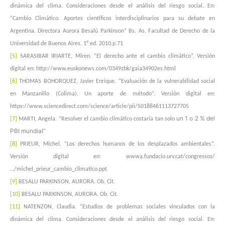
dinámica del clima. Consideraciones desde
el análisis del riesgo social. En:
“Cambio Climático. Aportes científicos interdisciplinarios para su debate en
Argentina.
Directora Aurora Besalú Parkinson” Bs. As. Facultad de Derecho de la
Universidad de Buenos Aires. 1° ed. 2010.p.71
[5]
SARASIBAR IRIARTE, Miren. “El derecho ante el cambio climático”. Versión
digital en:
http://www.euskonews.com/0349zbk/gaia34902es.html
[6]
THOMAS BOHORQUEZ, Javier Enrique. “Evaluación de la vulnerabilidad social
en Manzanillo (Colima). Un aporte de
método”. Versión digital en:
https://www.sciencedirect.com/science/article/pii/S0188461113727705
un 1 o 2 % del
[7]
MARTI, Angela. “Resolver el cambio climático costaría tan solo
PBI mundial”
[8]
PRIEUR, Michel. “Los derechos humanos de los desplazados ambientales”.
Versión digital en:
wwwa.fundacio.urv.cat/congressos/
…/michel_prieur_cambio_climatico.ppt
[9]
BESALU PARKINSON, AURORA. Ob. Cit.
[10]
BESALU PARKINSON, AURORA. Ob. Cit.
[11]
NATENZON, Claudia. “Estudios de problemas sociales vinculados con la
dinámica del clima. Consideraciones desde
el análisis del riesgo social. En: