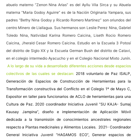
abuelo materno “Zenon Nina Arias” es del Ayllu Vila Sirca y su Abuela
materna “Maria Godoy Aguirre” es de la Nación Originaria Yampara, sus
padres “Bethy Nina Godoy y Ricardo Romero Martinez” son oriundos del
centro Minero de Llallagua. Sus hermanos son Leslie Perez Nina, Gabriel
Toledo Nina, Natividad Karina Romero Caicina, Liseth Rocio Romero
Caicina, Jherald Cesar Romero Caicina. Estudio en la Escuela 3 Potosí
del distrito de Siglo XX y la Escuela German Bush del distrito de Catavi,
en el colegio intermedio Ayacucho y en el Colegio Nacional Mixto Junín.
A lo largo de su vida a desarrollado diferentes acciones desde espacios
colectivos de las cuales se destacan:
2018 voluntario de Paz ISALP,
Generación de Espacios de Construcción de Herramientas para la
Transformación constructiva del Conflicto en el Colegio 1º de Mayo C,
Expositor en taller para funcionarios de ACLO de herramientas para una
Cultura de Paz. 2020 coordinador Iniciativa Juvenil “SU KAJA- Sumaj
Kausay Jampina”, diseño e implementación de Aplicación Móvil
dedicada a la transmisión de conocimientos ancestrales regionales
respecto a Plantas medicinales y Alimentos Locales. 2021- Coordinador
General Iniciativa Juvenil “HAGAMOS ECO”, Generar espacios de