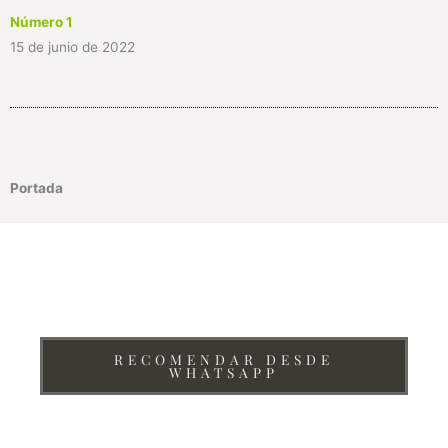
Número 1
15 de junio de 2022
Portada
¿Te interesa recomendar la Revista Iberoamericana de
Derecho, Cultura y Ambiente de AIDCA?
RECOMENDAR DESDE
WHATSAPP