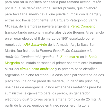
para realizar la logística necesaria para tamaña acción, razón
por la cual se debió recurrir al sector privado, que colaboró
para facilitar el medio naval que pueda cumplir con la carga y
el traslado hacia continente. El Carguero Patagónico
Santa
Micaela
, de la empresa naviera argentina
Pérez Companc
,
transportando personal y materiales desde Buenos Aires, ancló
en el lugar elegido el 8 de marzo de 1951 escoltado por el
remolcador
ARA Sanavirón
de la Armada. Así, la Base San
Martín, fue fruto de la
Primera Expedición Científica a la
Antártida Continental Argentina
. El
21 de marzo
en la
B
ahía
Margarita
se instaló entonces el primer asentamiento humano
al sur del
círculo polar antártico
y la primera base científica
argentina en dicho territorio. La casa principal constaba de dos
pisos con una doble pared de madera, un depósito principal,
una casa de emergencia, cinco almacenes metálicos para los
suministros, alojamiento para los perros, un generador
eléctrico y cuatro torres para la antena rómbica de 25 mts. A
partir de la base, equipos en trineo recorrieron la zona,