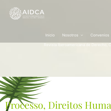
Ir
al
contenido
Inicio
Nosotros
Convenios
Revista Iberoamericana de Derecho, C
Processo, Direitos Human