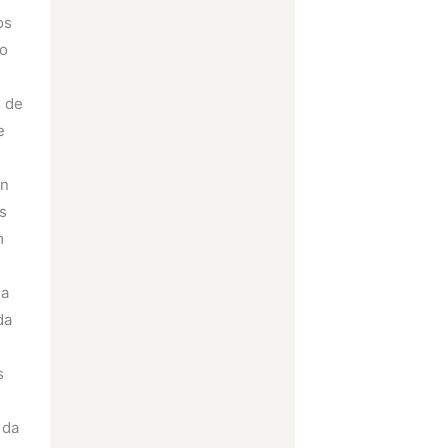
os
do
s de
e
on
is
m
ia
da
s
 da