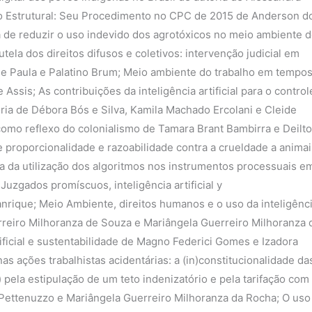
so Estrutural: Seu Procedimento no CPC de 2015 de Anderson d
rma de reduzir o uso indevido dos agrotóxicos no meio ambiente 
tutela dos direitos difusos e coletivos: intervenção judicial em
de Paula e Palatino Brum; Meio ambiente do trabalho em tempo
Assis; As contribuições da inteligência artificial para o control
ria de Débora Bós e Silva, Kamila Machado Ercolani e Cleide
l como reflexo do colonialismo de Tamara Brant Bambirra e Deilt
 de proporcionalidade e razoabilidade contra a crueldade a anima
a da utilização dos algoritmos nos instrumentos processuais e
zgados promíscuos, inteligência artificial y
rique; Meio Ambiente, direitos humanos e o uso da inteligênc
erreiro Milhoranza de Souza e Mariângela Guerreiro Milhoranza 
ificial e sustentabilidade de Magno Federici Gomes e Izadora
as ações trabalhistas acidentárias: a (in)constitucionalidade da
 pela estipulação de um teto indenizatório e pela tarifação com
liPettenuzzo e Mariângela Guerreiro Milhoranza da Rocha; O uso