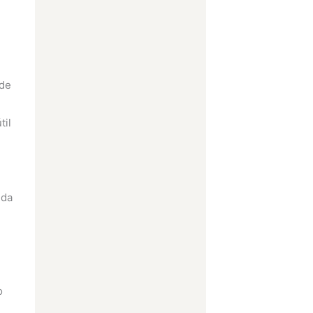
 de
til
 da
o