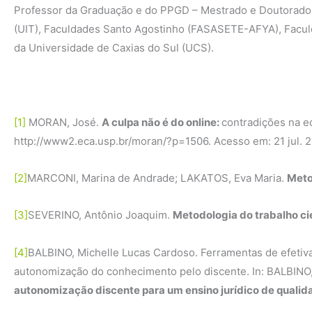
Professor da Graduação e do PPGD – Mestrado e Doutorado 
(UIT), Faculdades Santo Agostinho (FASASETE-AFYA), Faculda
da Universidade de Caxias do Sul (UCS).
[1]
MORAN, José.
A culpa não é do online:
contradições na e
http://www2.eca.usp.br/moran/?p=1506. Acesso em: 21 jul. 2
[2]
MARCONI, Marina de Andrade; LAKATOS, Eva Maria.
Meto
[3]
SEVERINO, Antônio Joaquim.
Metodologia do trabalho ci
[4]
BALBINO, Michelle Lucas Cardoso. Ferramentas de efetiv
autonomização do conhecimento pelo discente. In: BALBINO,
autonomização discente para um ensino jurídico de qualid