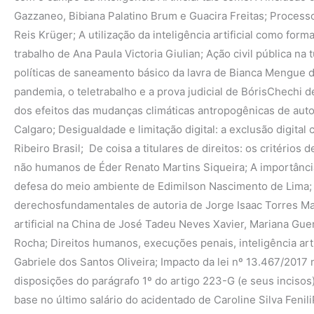
Gazzaneo, Bibiana Palatino Brum e Guacira Freitas; Proces
Reis Krüger; A utilização da inteligência artificial como fo
trabalho de Ana Paula Victoria Giulian; Ação civil pública na 
políticas de saneamento básico da lavra de Bianca Mengue 
pandemia, o teletrabalho e a prova judicial de BórisChechi de 
dos efeitos das mudanças climáticas antropogênicas de auto
Calgaro; Desigualdade e limitação digital: a exclusão digita
Ribeiro Brasil; De coisa a titulares de direitos: os critérios
não humanos de Éder Renato Martins Siqueira; A importânci
defesa do meio ambiente de Edimilson Nascimento de Lima; Ju
derechosfundamentales de autoria de Jorge Isaac Torres Man
artificial na China de José Tadeu Neves Xavier, Mariana Gu
Rocha; Direitos humanos, execuções penais, inteligência art
Gabriele dos Santos Oliveira; Impacto da lei nº 13.467/2017 n
disposições do parágrafo 1º do artigo 223-G (e seus incisos)
base no último salário do acidentado de Caroline Silva Feni