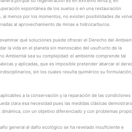
manera porque su regeneración es en extremo lenta y, en
uperación espontánea de los suelos o en una restauración
, al menos por los momentos, no existen posibilidades de volv
tinadas al aprovechamiento de minas e hidrocarburos.
examinar qué soluciones puede ofrecer el Derecho del Ambien
ar la vida en el planeta sin menoscabo del usufructo de la
cho Ambiental sea su complejidad: el ambiente comprende tal
básicas y aplicadas, que es imposible pretender abarcar el dere
isciplinarios, sin los cuales resulta quimérico su formulación
plicables a la conservación y la reparación de las condiciones
 queda clara esa necesidad pues las medidas clásicas demostrar
, dinámica, con un objetivo diferenciado y con problemas propio
daño general al daño ecológico se ha revelado insuficiente e