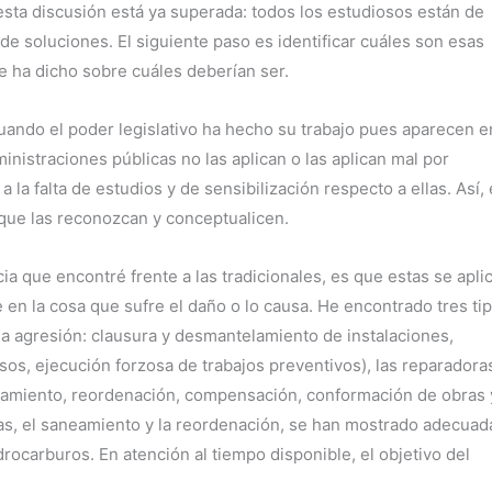
esta discusión está ya superada: todos los estudiosos están de
e soluciones. El siguiente paso es identificar cuáles son esas
e ha dicho sobre cuáles deberían ser.
uando el poder legislativo ha hecho su trabajo pues aparecen e
ministraciones públicas no las aplican o las aplican mal por
la falta de estudios y de sensibilización respecto a ellas. Así, 
 que las reconozcan y conceptualicen.
cia que encontré frente a las tradicionales, es que estas se apli
 en la cosa que sufre el daño o lo causa. He encontrado tres ti
la agresión: clausura y desmantelamiento de instalaciones,
sos, ejecución forzosa de trabajos preventivos), las reparadora
neamiento, reordenación, compensación, conformación de obras 
oras, el saneamiento y la reordenación, se han mostrado adecuad
rocarburos. En atención al tiempo disponible, el objetivo del