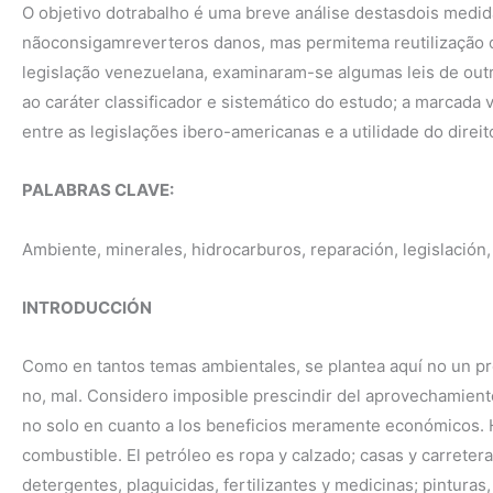
O objetivo dotrabalho é uma breve análise destasdois medi
nãoconsigamreverteros danos, mas permitema reutilização 
legislação venezuelana, examinaram-se algumas leis de outr
ao caráter classificador e sistemático do estudo; a marcada
entre as legislações ibero-americanas e a utilidade do di
PALABRAS CLAVE:
Ambiente, minerales, hidrocarburos, reparación, legislación,
INTRODUCCIÓN
Como en tantos temas ambientales, se plantea aquí no un pro
no, mal. Considero imposible prescindir del aprovechamiento
no solo en cuanto a los beneficios meramente económicos. H
combustible. El petróleo es ropa y calzado; casas y carreter
detergentes, plaguicidas, fertilizantes y medicinas; pinturas