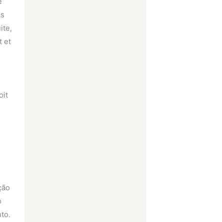
e
es
ite,
t et
oit
s
ção
o
to.