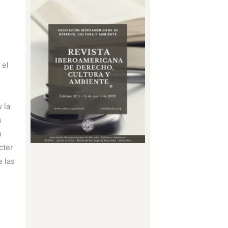
 el
 la
s
n
cter
e las