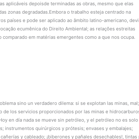
das aplicáveis depoisde terminadas as obras, mesmo que elas
das zonas degradadas.Embora o trabalho esteja centrado na
os países e pode ser aplicado ao âmbito latino-americano, dev
 vocação ecumênica do Direito Ambiental; as relações estreitas
reito comparado em matérias emergentes como a que nos ocupa.
blema sino un verdadero dilema: si se explotan las minas, mal;
 de los servicios proporcionados por las minas e hidrocarburos
oy en día nada se mueve sin petróleo, y el petróleo no es solo
as; instrumentos quirúrgicos y prótesis; envases y embalajes;
, cañerías y cableado; ¡biberones y pañales desechables!, tintas