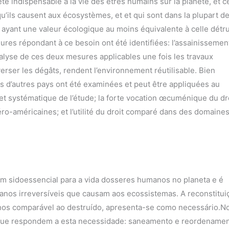
ispensable à la vie des êtres humains sur la planète, et c
u’ils causent aux écosystèmes, et et qui sont dans la plupart d
is ayant une valeur écologique au moins équivalente à celle détru
res répondant à ce besoin ont été identifiées: l’assainissemen
nalyse de ces deux mesures applicables une fois les travaux
erser les dégâts, rendent l’environnement réutilisable. Bien
ois d’autres pays ont été examinées et peut être appliquées au
 et systématique de l’étude; la forte vocation œcuménique du dr
ibéro-américaines; et l’utilité du droit comparé dans des domaine
idoessencial para a vida dosseres humanos no planeta e é
anos irreversíveis que causam aos ecossistemas. A reconstitui
nos comparável ao destruído, apresenta-se como necessário.N
s que respondem a esta necessidade: saneamento e reordenamen