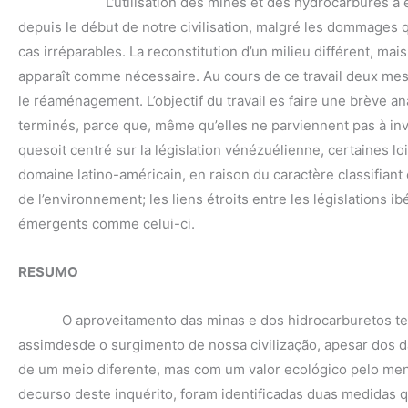
L’utilisation des mines et des hydrocarbures a été ind
depuis le début de notre civilisation, malgré les dommages q
cas irréparables. La reconstitution d’un milieu différent, ma
apparaît comme nécessaire. Au cours de ce travail deux mesu
le réaménagement. L’objectif du travail es faire une brève a
terminés, parce que, même qu’elles ne parviennent pas à inv
quesoit centré sur la législation vénézuélienne, certaines l
domaine latino-américain, en raison du caractère classifiant
de l’environnement; les liens étroits entre les législations 
émergents comme celui-ci.
RESUMO
O aproveitamento das minas e dos hidrocarburetos tem s
assimdesde o surgimento de nossa civilização, apesar dos d
de um meio diferente, mas com um valor ecológico pelo me
decurso deste inquérito, foram identificadas duas medida