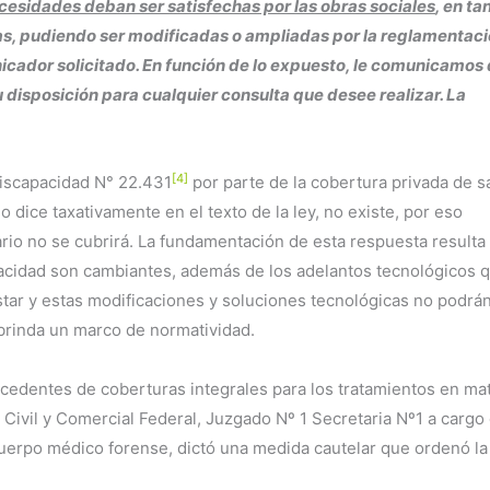
cesidades deban ser satisfechas por las obras sociales
, en ta
as, pudiendo ser modificadas o ampliadas por la reglamentaci
nicador solicitado. En función de lo expuesto, le comunicamos
disposición para cualquier consulta que desee realizar. La
[4]
 Discapacidad N° 22.431
por parte de la cobertura privada de s
o dice taxativamente en el texto de la ley, no existe, por eso
ario no se cubrirá. La fundamentación de esta respuesta resulta
pacidad son cambiantes, además de los adelantos tecnológicos 
tar y estas modificaciones y soluciones tecnológicas no podrá
 brinda un marco de normatividad.
cedentes de coberturas integrales para los tratamientos en ma
 Civil y Comercial Federal, Juzgado Nº 1 Secretaria Nº1 a cargo
 cuerpo médico forense, dictó una medida cautelar que ordenó la