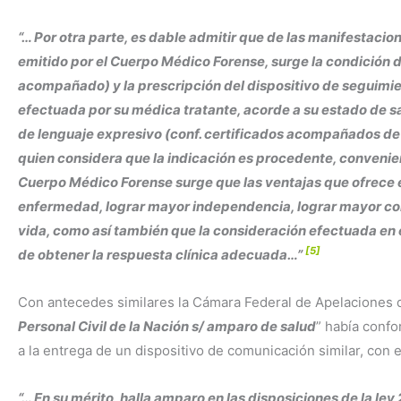
“… Por otra parte, es dable admitir que de las manifesta
emitido por el Cuerpo Médico Forense, surge la condición 
acompañado) y la prescripción del dispositivo de seguimie
efectuada por su médica tratante, acorde a su estado de sa
de lenguaje expresivo (conf. certificados acompañados de
quien considera que la indicación es procedente, convenie
Cuerpo Médico Forense surge que las ventajas que ofrece el
enfermedad, lograr mayor independencia, lograr mayor com
vida, como así también que la consideración efectuada en e
[5]
de obtener la respuesta clínica adecuada…”
Con antecedes similares la Cámara Federal de Apelaciones de
Personal Civil de la Nación s/ amparo de salud
” había conf
a la entrega de un dispositivo de comunicación similar, con
“… En su mérito, halla amparo en las disposiciones de la le