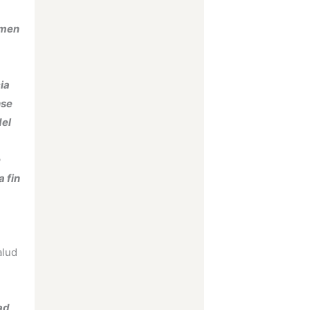
amen
ia
nse
del
e
 fin
alud
ad