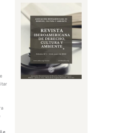
ue
itar
ra
e
i e