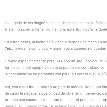
La llegada de los diagnósticos en discapacidad en las famili
triste, no saber si tiene frío, hambre, está aburrido/a, le due
En estos casos, la tecnología viene a darnos una mano en a
Tobii
, ayudan a comunicar y poner voz a quienes no pueden
Creado específicamente para CAA con un seguidor ocular in
forma parte del equipo y que este puede ser controlado comp
la comunicación de personas con parálisis cerebral, ELA, sín
Así, con estas inquietudes y un pedido médico, llegó una fa
de salud le negaba la posibilidad de obtener un beneficio pa
produjo aún cuando al momento de hacer el pedido a la prepag
pedido, adjuntando todos los estudios médicos que son requ