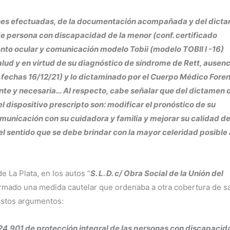
ciones efectuadas, de la documentación acompañada y del dict
de persona con discapacidad de la menor (conf. certificado
nto ocular y comunicación modelo Tobii (modelo TOBII I -16)
lud y en virtud de su diagnóstico de síndrome de Rett, ausenc
 fechas 16/12/21) y lo dictaminado por el Cuerpo Médico Fore
nte y necesaria… Al respecto, cabe señalar que del dictamen 
 dispositivo prescripto son: modificar el pronóstico de su
unicación con su cuidadora y familia y mejorar su calidad d
l sentido que se debe brindar con la mayor celeridad posible a
 La Plata, en los autos “
S. L. D. c/ Obra Social de la Unión del
ormado una medida cautelar que ordenaba a otra cobertura de s
 estos argumentos:
y 24.901 de protección integral de las personas con discapacid