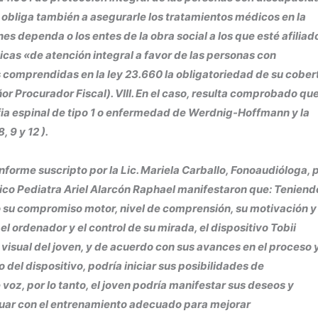
 obliga también a asegurarle los tratamientos médicos en la
 dependa o los entes de la obra social a los que esté afiliado
cas «de atención integral a favor de las personas con
s comprendidas en la ley 23.660 la obligatoriedad de su cober
eñor Procurador Fiscal). VIII. En el caso, resulta comprobado que
rofia espinal de tipo 1 o enfermedad de Werdnig-Hoffmann y la
 9 y 12 ).
nforme suscripto por la Lic. Mariela Carballo, Fonoaudióloga, 
dico Pediatra Ariel Alarcón Raphael manifestaron que: Teniend
do su compromiso motor, nivel de comprensión, su motivación y
l ordenador y el control de su mirada, el dispositivo Tobii
visual del joven, y de acuerdo con sus avances en el proceso 
el dispositivo, podría iniciar sus posibilidades de
 voz, por lo tanto, el joven podría manifestar sus deseos y
inuar con el entrenamiento adecuado para mejorar