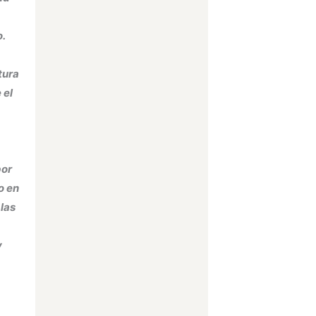
.
tura
 el
por
o en
 las
y