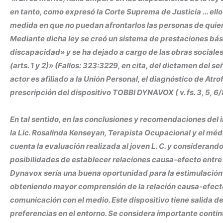
en tanto, como expresó la Corte Suprema de Justicia … ello
medida en que no puedan afrontarlos las personas de quienes
Mediante dicha ley se creó un sistema de prestaciones bási
discapacidad» y se ha dejado a cargo de las obras sociale
(arts. 1 y 2)» (Fallos: 323:3229, en cita, del dictamen del s
actor es afiliado a la Unión Personal, el diagnóstico de At
prescripción del dispositivo TOBBI DYNAVOX ( v. fs. 3, 5, 6/8,
En tal sentido, en las conclusiones y recomendaciones del i
la Lic. Rosalinda Kenseyan, Terapista Ocupacional y el mé
cuenta la evaluación realizada al joven L. C. y consideran
posibilidades de establecer relaciones causa-efecto entre e
Dynavox sería una buena oportunidad para la estimulación 
obteniendo mayor comprensión de la relación causa-efecto d
comunicación con el medio. Este dispositivo tiene salida de
preferencias en el entorno. Se considera importante cont