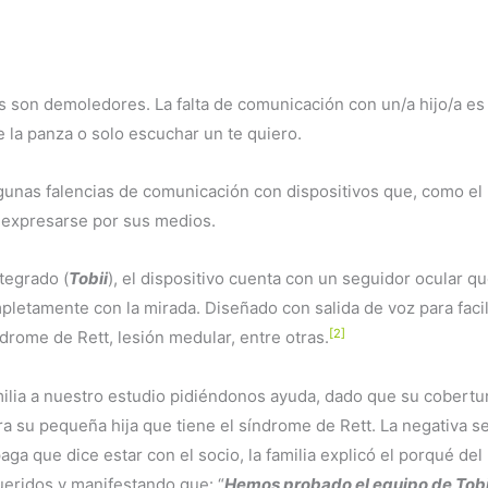
as son demoledores. La falta de comunicación con un/a hijo/a es
le la panza o solo escuchar un te quiero.
lgunas falencias de comunicación con dispositivos que, como el
 expresarse por sus medios.
tegrado (
Tobii
), el dispositivo cuenta con un seguidor ocular q
letamente con la mirada. Diseñado con salida de voz para facil
[2]
drome de Rett, lesión medular, entre otras.
milia a nuestro estudio pidiéndonos ayuda, dado que su cobertu
ra su pequeña hija que tiene el síndrome de Rett. La negativa s
a que dice estar con el socio, la familia explicó el porqué del
eridos y manifestando que: “
Hemos probado el equipo de Tobi