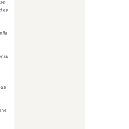
ran
d es
plia
ar su
eda
iene