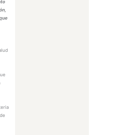
nto
ón,
 que
alud
que
n
teria
 de