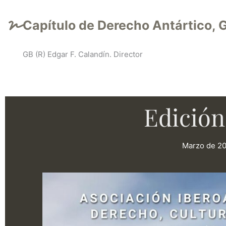
Capítulo de Derecho Antártico, G
GB (R) Edgar F. Calandín. Director
Edición
Marzo de 2